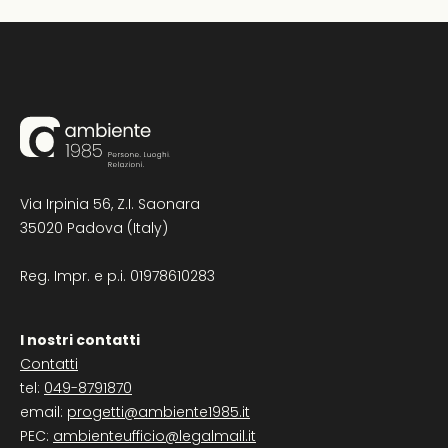
Via Irpinia 56, Z.I. Saonara
35020 Padova (Italy)
Reg. Impr. e p.i. 01978610283
I nostri contatti
Contatti
tel:
049-8791870
email:
progetti@ambiente1985.it
PEC:
ambienteufficio@legalmail.it